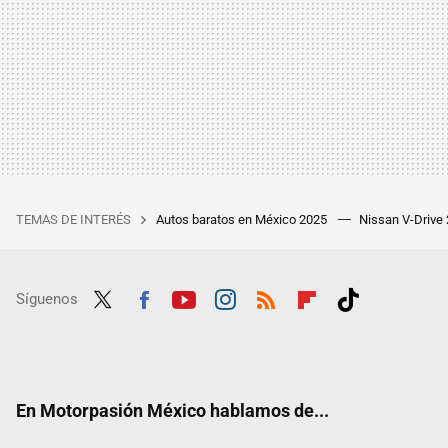
TEMAS DE INTERÉS
Autos baratos en México 2025
Nissan V-Drive
Síguenos
Twit
Fac
Yout
Inst
RSS
Flip
Tikt
ter
ebo
ube
agra
boar
ok
ok
m
d
En Motorpasión México hablamos de...