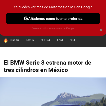
Ya puedes ver más de Motorpasion MX en Google
PRUEBAS
INDUSTRIA
HOY NO CIRCULA
LANZAMIEN
Añádenos como fuente preferida
Solo necesitas una cuenta de Google
×
HOY SE HABLA DE
Nissan
Lexus
CUPRA
Ford
SEAT
El BMW Serie 3 estrena motor de
tres cilindros en México