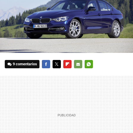
9 comentarios
FACEBOOK
TWITTER
FLIPBOARD
E-
WHATSAPP
MAIL