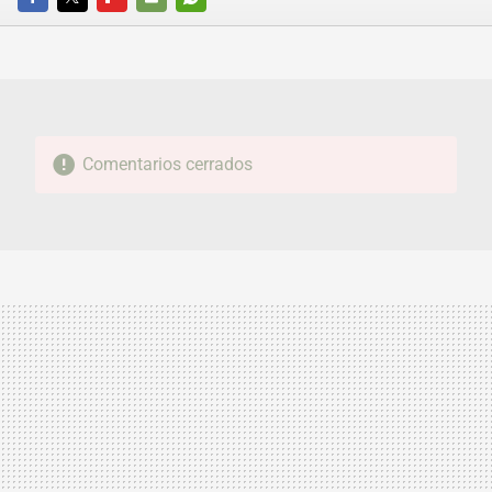
FACEBOOK
TWITTER
FLIPBOARD
E-
WHATSAPP
MAIL
Comentarios cerrados