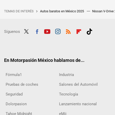
TEMAS DE INTERÉS
Autos baratos en México 2025
Nissan V-Drive
Síguenos
Twit
Fac
Yout
Inst
RSS
Flip
Tikt
ter
ebo
ube
agra
boar
ok
ok
m
d
En Motorpasión México hablamos de...
Fórmula1
Industria
Pruebas de coches
Salones del Automóvil
Seguridad
Tecnología
Dolorpasion
Lanzamiento nacional
Tahoe Midnight
eMii