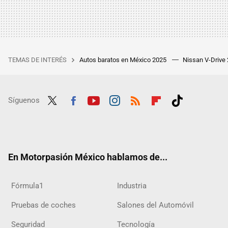
TEMAS DE INTERÉS
Autos baratos en México 2025
Nissan V-Drive
Síguenos
Twit
Fac
Yout
Inst
RSS
Flip
Tikt
ter
ebo
ube
agra
boar
ok
ok
m
d
En Motorpasión México hablamos de...
Fórmula1
Industria
Pruebas de coches
Salones del Automóvil
Seguridad
Tecnología