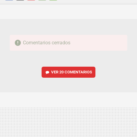
FACEBOOK
TWITTER
FLIPBOARD
E-
WHATSAPP
MAIL
Comentarios cerrados
VER
20 COMENTARIOS