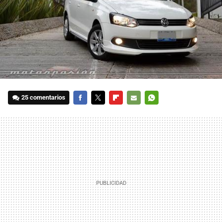
25 comentarios
FACEBOOK
TWITTER
FLIPBOARD
E-
WHATSAPP
MAIL