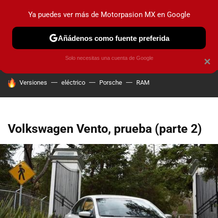
Ya puedes ver más de Motorpasion MX en Google
PRUEBAS
INDUSTRIA
HOY NO CIRCULA
LANZAMIEN
Añádenos como fuente preferida
Solo necesitas una cuenta de Google
×
HOY SE HABLA DE
Versiones
eléctrico
Porsche
RAM
Volkswagen Vento, prueba (parte 2)