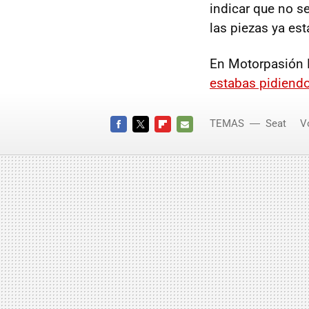
indicar que no s
las piezas ya es
En Motorpasión 
estabas pidiend
TEMAS
Seat
V
FACEBOOK
TWITTER
FLIPBOARD
E-
MAIL