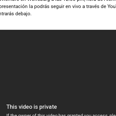
presentación la podrás seguir en vivo a través de You
trarás debajo.