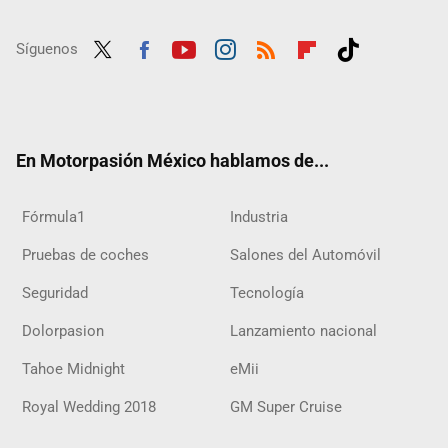
Síguenos
Twit
Fac
Yout
Inst
RSS
Flip
Tikt
ter
ebo
ube
agra
boar
ok
ok
m
d
En Motorpasión México hablamos de...
Fórmula1
Industria
Pruebas de coches
Salones del Automóvil
Seguridad
Tecnología
Dolorpasion
Lanzamiento nacional
Tahoe Midnight
eMii
Royal Wedding 2018
GM Super Cruise