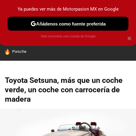
Ya puedes ver más de Motorpasion MX en Google
PRUEBAS
INDUSTRIA
HOY NO CIRCULA
LANZAMIEN
Añádenos como fuente preferida
Solo necesitas una cuenta de Google
×
HOY SE HABLA DE
Porsche
Toyota Setsuna, más que un coche
verde, un coche con carrocería de
madera