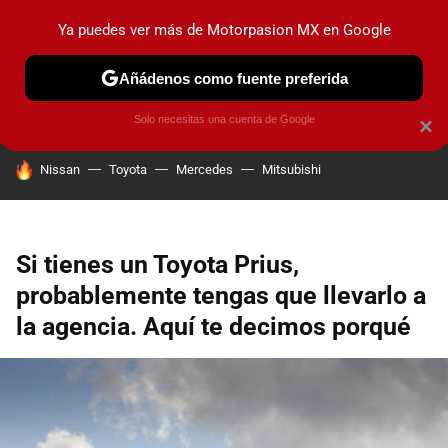
Ya puedes ver más de Motorpasion MX en Google
PRUEBAS
INDUSTRIA
HOY NO CIRCULA
LANZAMIEN
Añádenos como fuente preferida
Solo necesitas una cuenta de Google
×
HOY SE HABLA DE
Nissan
Toyota
Mercedes
Mitsubishi
Si tienes un Toyota Prius,
probablemente tengas que llevarlo a
la agencia. Aquí te decimos porqué