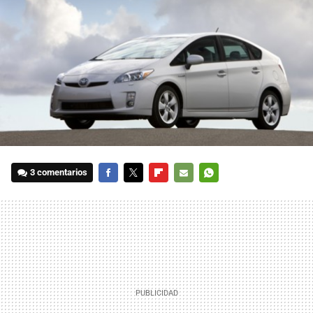
3 comentarios
FACEBOOK
TWITTER
FLIPBOARD
E-
WHATSAPP
MAIL