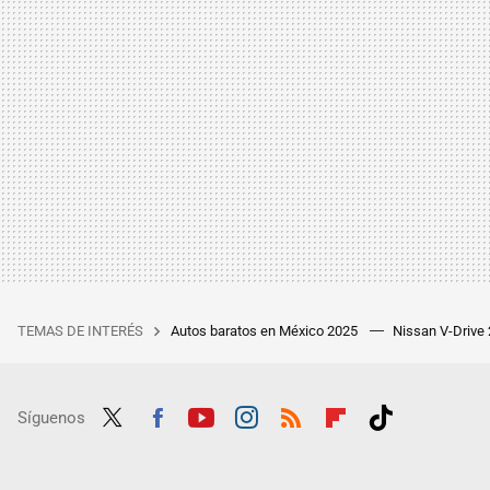
TEMAS DE INTERÉS
Autos baratos en México 2025
Nissan V-Drive
Síguenos
Twit
Fac
Yout
Inst
RSS
Flip
Tikt
ter
ebo
ube
agra
boar
ok