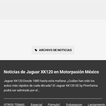
ARCHIVO DE NOTICIAS
Noticias de Jaguar XK120 en Motorpasión México
Jaguar XK120:Desde 1880 hasta esta mañana: ¿Cuáles han sido los
autos más rápidos de cada década?.El Jaguar XK120 SE by Pininfarina
podrá ser admirado por el...
OTROS TEMAS:
Especial
Fórmula1
Dolorpasion
Lanzamiento 