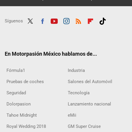
Síguenos
Twit
Fac
Yout
Inst
RSS
Flip
Tikt
ter
ebo
ube
agra
boar
ok
ok
m
d
En Motorpasión México hablamos de...
Fórmula1
Industria
Pruebas de coches
Salones del Automóvil
Seguridad
Tecnología
Dolorpasion
Lanzamiento nacional
Tahoe Midnight
eMii
Royal Wedding 2018
GM Super Cruise