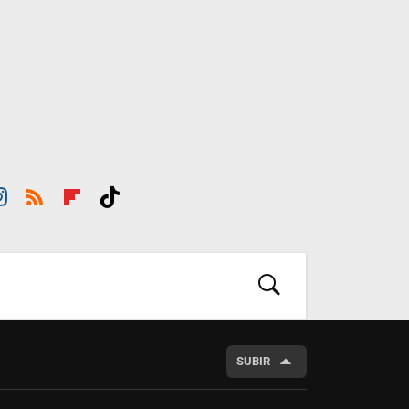
st
RSS
Flip
Tikt
ra
boar
ok
m
d
BUSCAR
SUBIR