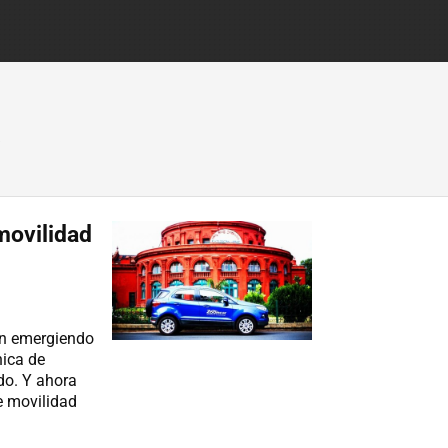
movilidad
an emergiendo
nica de
o. Y ahora
e movilidad