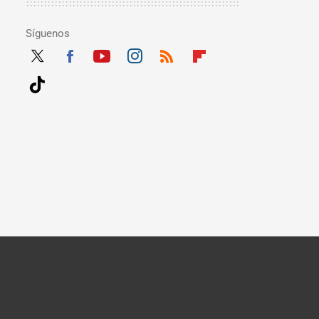
Síguenos
Twit
Fac
Yout
Inst
RSS
Flip
ter
ebo
ube
agra
boar
Tikt
ok
m
d
ok