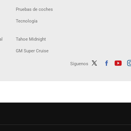
Pruebas de coches
Tecnología
al
Tahoe Midnight
GM Super Cruise
Síguenos
Twit
Fac
Yout
In
ter
ebo
ube
ag
ok