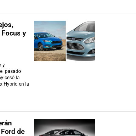
ejos,
l Focus y
o y
 el pasado
y cesó la
x Hybrid en la
erán
 Ford de