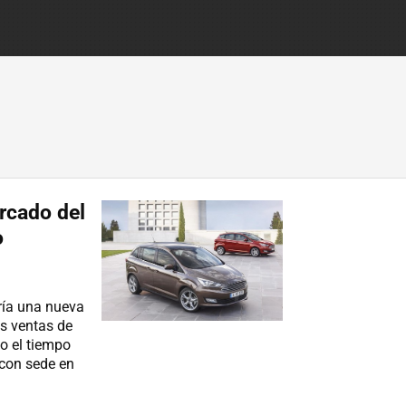
ercado del
o
ría una nueva
as ventas de
o el tiempo
 con sede en