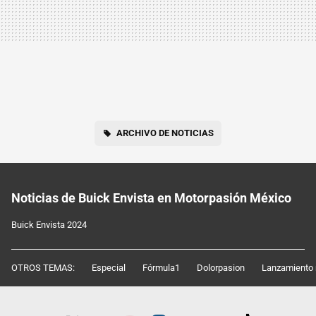
ARCHIVO DE NOTICIAS
Noticias de Buick Envista en Motorpasión México
Buick Envista 2024
OTROS TEMAS:
Especial
Fórmula1
Dolorpasion
Lanzamiento 