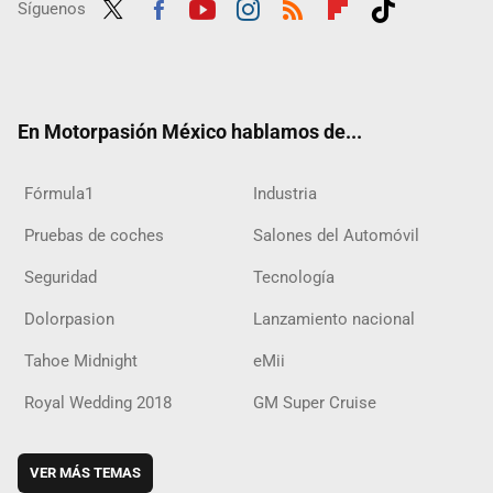
Síguenos
Twit
Fac
Yout
Inst
RSS
Flip
Tikt
ter
ebo
ube
agra
boar
ok
ok
m
d
En Motorpasión México hablamos de...
Fórmula1
Industria
Pruebas de coches
Salones del Automóvil
Seguridad
Tecnología
Dolorpasion
Lanzamiento nacional
Tahoe Midnight
eMii
Royal Wedding 2018
GM Super Cruise
VER MÁS TEMAS