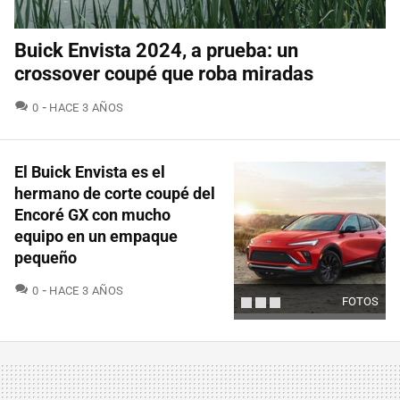
Buick Envista 2024, a prueba: un
crossover coupé que roba miradas
COMENTARIOS
0
HACE 3 AÑOS
El Buick Envista es el
hermano de corte coupé del
Encoré GX con mucho
equipo en un empaque
pequeño
COMENTARIOS
0
HACE 3 AÑOS
FOTOS