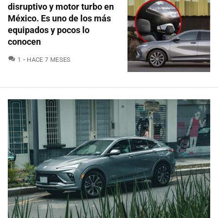
disruptivo y motor turbo en
México. Es uno de los más
equipados y pocos lo
conocen
COMENTARIOS
1
HACE 7 MESES