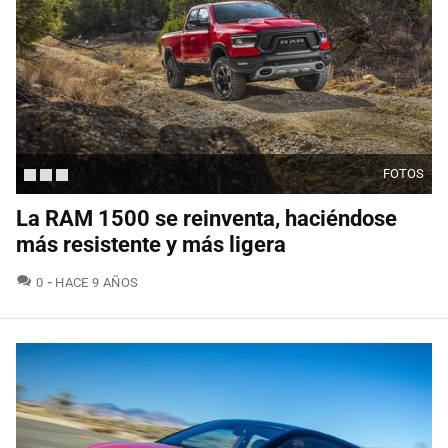
FOTOS
La RAM 1500 se reinventa, haciéndose
más resistente y más ligera
COMENTARIOS
0
HACE 9 AÑOS