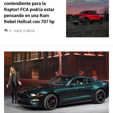
contendiente para la
Raptor! FCA podría estar
pensando en una Ram
Rebel Hellcat con 707 hp
COMENTARIOS
0
HACE 9 AÑOS