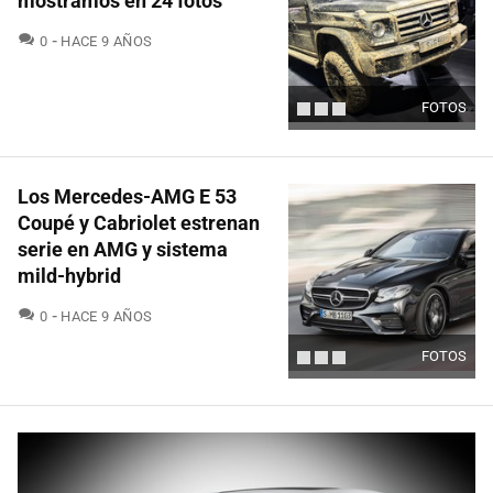
mostramos en 24 fotos
COMENTARIOS
0
HACE 9 AÑOS
FOTOS
Los Mercedes-AMG E 53
Coupé y Cabriolet estrenan
serie en AMG y sistema
mild-hybrid
COMENTARIOS
0
HACE 9 AÑOS
FOTOS