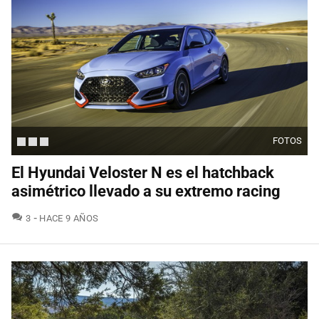
FOTOS
El Hyundai Veloster N es el hatchback
asimétrico llevado a su extremo racing
COMENTARIOS
3
HACE 9 AÑOS