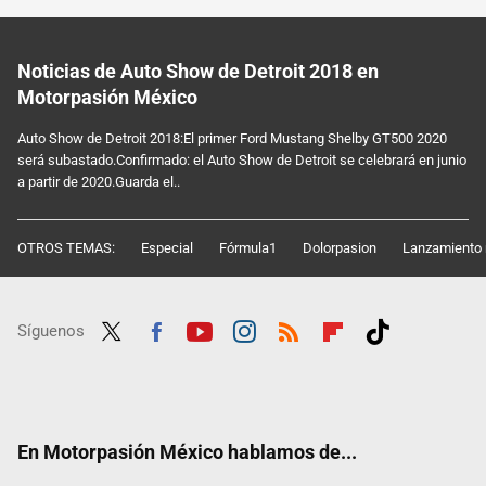
Noticias de Auto Show de Detroit 2018 en
Motorpasión México
Auto Show de Detroit 2018:El primer Ford Mustang Shelby GT500 2020
será subastado.Confirmado: el Auto Show de Detroit se celebrará en junio
a partir de 2020.Guarda el..
OTROS TEMAS:
Especial
Fórmula1
Dolorpasion
Lanzamiento 
Síguenos
Twit
Fac
Yout
Inst
RSS
Flip
Tikt
ter
ebo
ube
agra
boar
ok
ok
m
d
En Motorpasión México hablamos de...