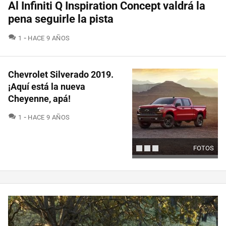
Al Infiniti Q Inspiration Concept valdrá la
pena seguirle la pista
COMENTARIOS
1
HACE 9 AÑOS
Chevrolet Silverado 2019.
¡Aquí está la nueva
Cheyenne, apá!
COMENTARIOS
1
HACE 9 AÑOS
FOTOS