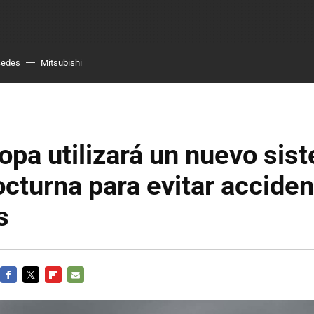
cedes
Mitsubishi
opa utilizará un nuevo sis
octurna para evitar accide
s
FACEBOOK
TWITTER
FLIPBOARD
E-
MAIL