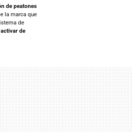
ón de peatones
 de la marca que
sistema de
o
activar de