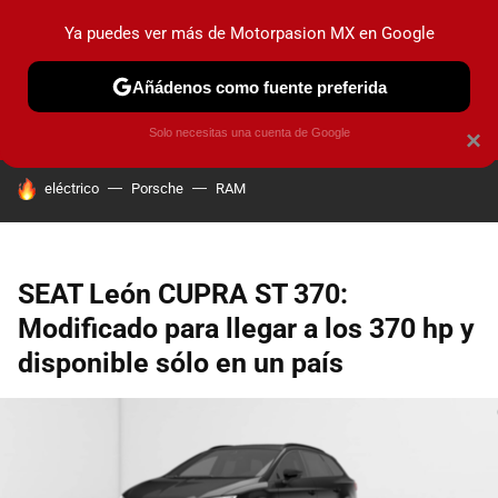
Ya puedes ver más de Motorpasion MX en Google
PRUEBAS
INDUSTRIA
HOY NO CIRCULA
LANZAMIEN
Añádenos como fuente preferida
Solo necesitas una cuenta de Google
×
HOY SE HABLA DE
eléctrico
Porsche
RAM
SEAT León CUPRA ST 370:
Modificado para llegar a los 370 hp y
disponible sólo en un país