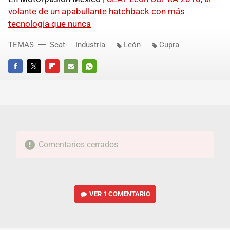
volante de un apabullante hatchback con más
tecnología que nunca
TEMAS
Seat
Industria
León
Cupra
FACEBOOK
TWITTER
FLIPBOARD
E-
WHATSAPP
MAIL
Comentarios cerrados
VER
1 COMENTARIO