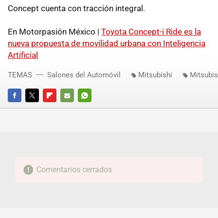
Concept cuenta con tracción integral.
En Motorpasión México |
Toyota Concept-i Ride es la
nueva propuesta de movilidad urbana con Inteligencia
Artificial
TEMAS
Salones del Automóvil
Mitsubishi
Mitsubis
FACEBOOK
TWITTER
FLIPBOARD
E-
WHATSAPP
MAIL
Comentarios cerrados