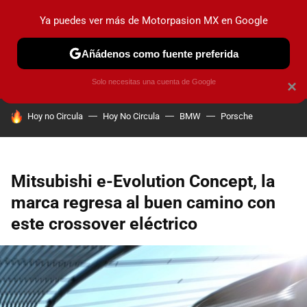
Ya puedes ver más de Motorpasion MX en Google
PRUEBAS
INDUSTRIA
HOY NO CIRCULA
LANZAMIEN
Añádenos como fuente preferida
Solo necesitas una cuenta de Google
×
HOY SE HABLA DE
Hoy no Circula
Hoy No Circula
BMW
Porsche
Mitsubishi e-Evolution Concept, la
marca regresa al buen camino con
este crossover eléctrico