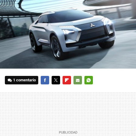
1 comentario
FACEBOOK
TWITTER
FLIPBOARD
E-
WHATSAPP
MAIL