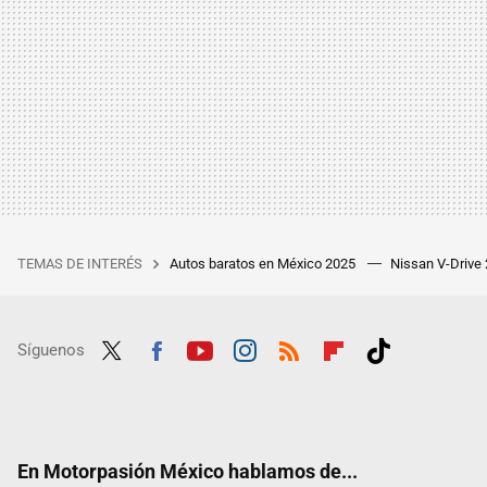
TEMAS DE INTERÉS
Autos baratos en México 2025
Nissan V-Drive
Síguenos
Twit
Fac
Yout
Inst
RSS
Flip
Tikt
ter
ebo
ube
agra
boar
ok
ok
m
d
En Motorpasión México hablamos de...