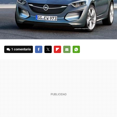
1 comentario
FACEBOOK
TWITTER
FLIPBOARD
E-
WHATSAPP
MAIL