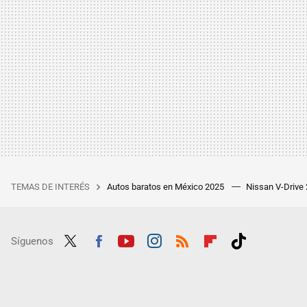
TEMAS DE INTERÉS
Autos baratos en México 2025
Nissan V-Drive
Síguenos
Twit
Fac
Yout
Inst
RSS
Flip
Tikt
ter
ebo
ube
agra
boar
ok
ok
m
d