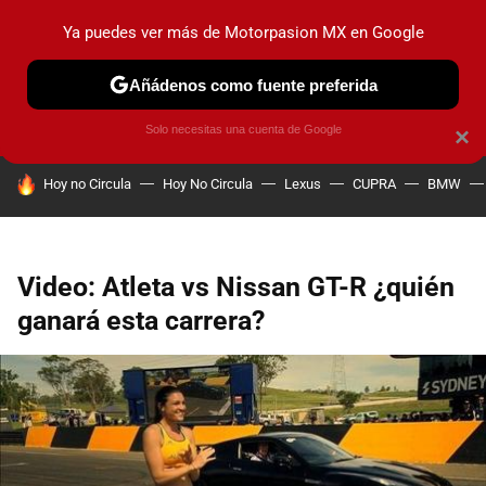
Ya puedes ver más de Motorpasion MX en Google
PRUEBAS
INDUSTRIA
HOY NO CIRCULA
LANZAMIEN
Añádenos como fuente preferida
Solo necesitas una cuenta de Google
×
HOY SE HABLA DE
Hoy no Circula
Hoy No Circula
Lexus
CUPRA
BMW
Video: Atleta vs Nissan GT-R ¿quién
ganará esta carrera?