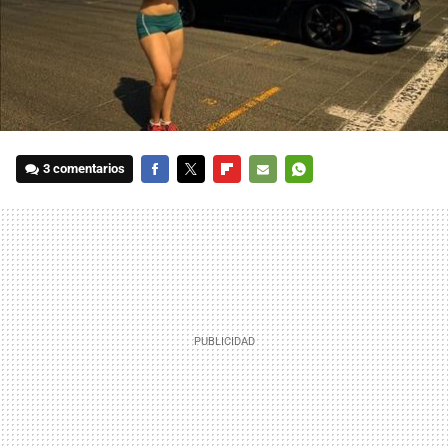
3 comentarios
FACEBOOK
TWITTER
FLIPBOARD
E-
WHATSAPP
MAIL