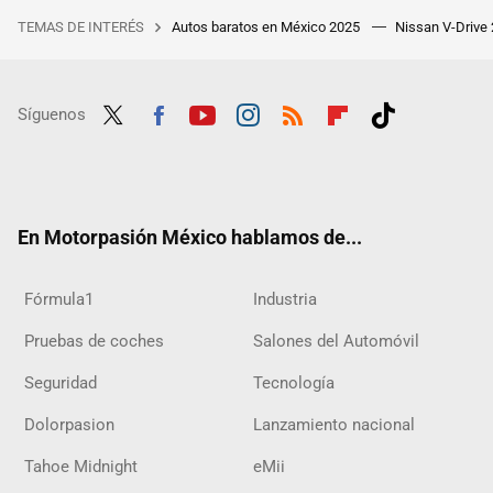
TEMAS DE INTERÉS
Autos baratos en México 2025
Nissan V-Drive
Síguenos
Twit
Fac
Yout
Inst
RSS
Flip
Tikt
ter
ebo
ube
agra
boar
ok
ok
m
d
En Motorpasión México hablamos de...
Fórmula1
Industria
Pruebas de coches
Salones del Automóvil
Seguridad
Tecnología
Dolorpasion
Lanzamiento nacional
Tahoe Midnight
eMii