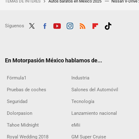
TEMAS DE INTERÉS
Autos baratos en México 2025
Nissan V-Drive
Síguenos
Twit
Fac
Yout
Inst
RSS
Flip
Tikt
ter
ebo
ube
agra
boar
ok
ok
m
d
En Motorpasión México hablamos de...
Fórmula1
Industria
Pruebas de coches
Salones del Automóvil
Seguridad
Tecnología
Dolorpasion
Lanzamiento nacional
Tahoe Midnight
eMii
Royal Wedding 2018
GM Super Cruise