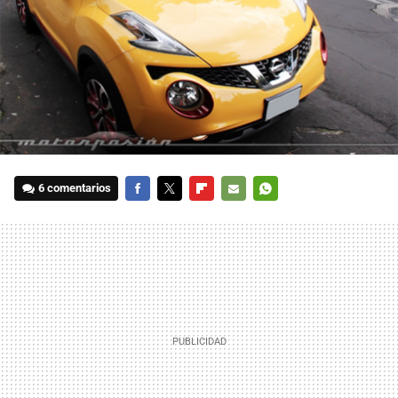
6 comentarios
FACEBOOK
TWITTER
FLIPBOARD
E-
WHATSAPP
MAIL