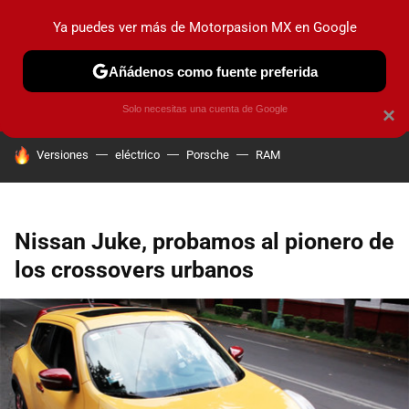
Ya puedes ver más de Motorpasion MX en Google
PRUEBAS
INDUSTRIA
HOY NO CIRCULA
LANZAMIEN
Añádenos como fuente preferida
Solo necesitas una cuenta de Google
×
HOY SE HABLA DE
Versiones
eléctrico
Porsche
RAM
Nissan Juke, probamos al pionero de
los crossovers urbanos