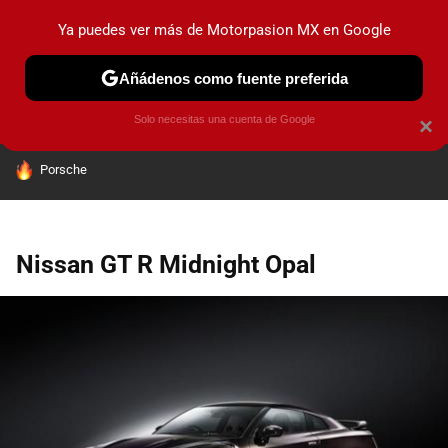
Ya puedes ver más de Motorpasion MX en Google
PRUEBAS
INDUSTRIA
HOY NO CIRCULA
LANZAMIEN
Añádenos como fuente preferida
Solo necesitas una cuenta de Google
×
HOY SE HABLA DE
Porsche
Nissan GT R Midnight Opal