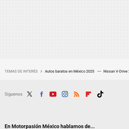
TEMAS DE INTERÉS
Autos baratos en México 2025
Nissan V-Drive
Síguenos
Twit
Fac
Yout
Inst
RSS
Flip
Tikt
ter
ebo
ube
agra
boar
ok
ok
m
d
En Motorpasión México hablamos de...