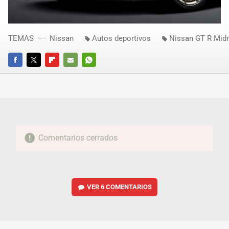
TEMAS
Nissan
Autos deportivos
Nissan GT R Midn
FACEBOOK
TWITTER
FLIPBOARD
E-
WHATSAPP
MAIL
Comentarios cerrados
VER
6 COMENTARIOS