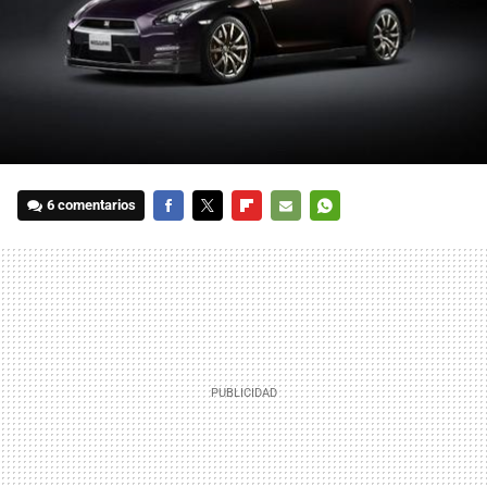
6 comentarios
FACEBOOK
TWITTER
FLIPBOARD
E-
WHATSAPP
MAIL