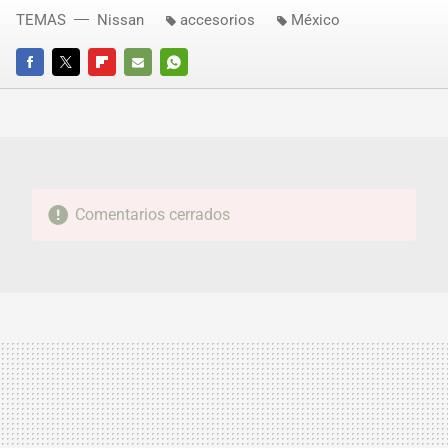
TEMAS
Nissan
accesorios
México
FACEBOOK
TWITTER
FLIPBOARD
E-
WHATSAPP
MAIL
Comentarios cerrados