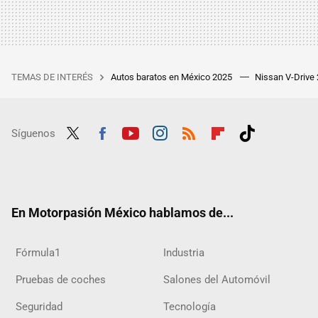
TEMAS DE INTERÉS
Autos baratos en México 2025
Nissan V-Drive
Síguenos
Twit
Fac
Yout
Inst
RSS
Flip
Tikt
ter
ebo
ube
agra
boar
ok
ok
m
d
En Motorpasión México hablamos de...
Fórmula1
Industria
Pruebas de coches
Salones del Automóvil
Seguridad
Tecnología