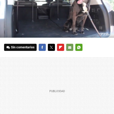
Sin comentarios
FACEBOOK
TWITTER
FLIPBOARD
E-
WHATSAPP
MAIL