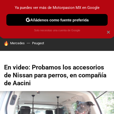
Ya puedes ver más de Motorpasion MX en Google
PRUEBAS
INDUSTRIA
HOY NO CIRCULA
LANZAMIEN
Añádenos como fuente preferida
Solo necesitas una cuenta de Google
×
HOY SE HABLA DE
Mercedes
Peugeot
En video: Probamos los accesorios
de Nissan para perros, en compañía
de Aacini