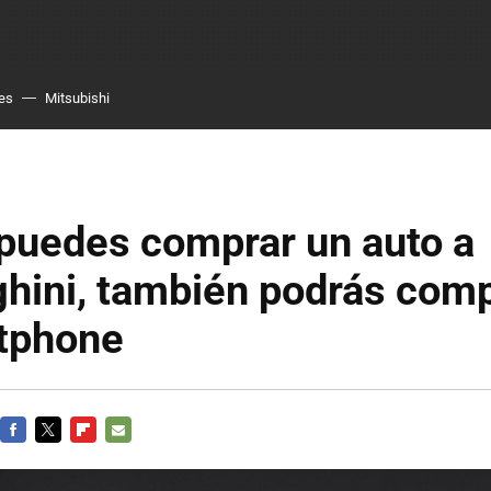
es
Mitsubishi
 puedes comprar un auto a
hini, también podrás comp
tphone
FACEBOOK
TWITTER
FLIPBOARD
E-
MAIL