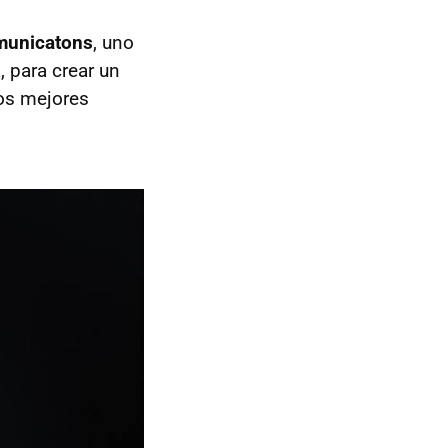
municatons
, uno
 para crear un
los mejores