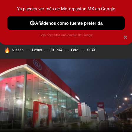
Ya puedes ver más de Motorpasion MX en Google
PRUEBAS
INDUSTRIA
HOY NO CIRCULA
LANZAMIEN
Añádenos como fuente preferida
Solo necesitas una cuenta de Google
×
HOY SE HABLA DE
Nissan
Lexus
CUPRA
Ford
SEAT