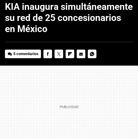
KIA inaugura simultáneamente
su red de 25 concesionarios
en México
5 comentarios
FACEBOOK
TWITTER
FLIPBOARD
E-
WHATSAPP
MAIL