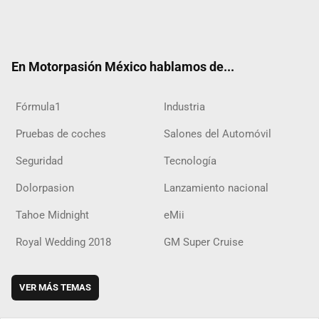
Twit
Fac
Yout
Inst
RSS
Flip
Tikt
ter
ebo
ube
agra
boar
ok
ok
m
d
En Motorpasión México hablamos de...
Fórmula1
Industria
Pruebas de coches
Salones del Automóvil
Seguridad
Tecnología
Dolorpasion
Lanzamiento nacional
Tahoe Midnight
eMii
Royal Wedding 2018
GM Super Cruise
VER MÁS TEMAS