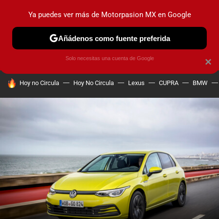
Ya puedes ver más de Motorpasion MX en Google
PRUEBAS
INDUSTRIA
HOY NO CIRCULA
LANZAMIEN
Añádenos como fuente preferida
Solo necesitas una cuenta de Google
×
HOY SE HABLA DE
Hoy no Circula
Hoy No Circula
Lexus
CUPRA
BMW