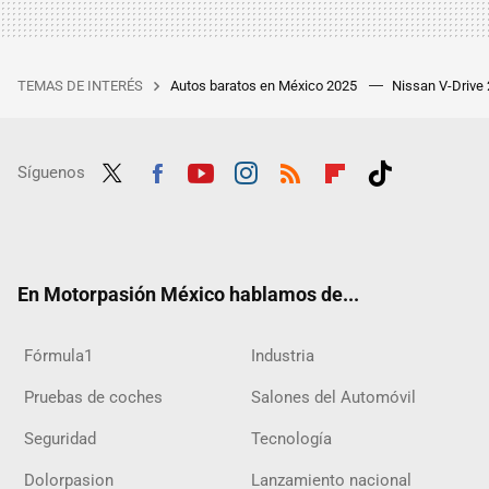
TEMAS DE INTERÉS
Autos baratos en México 2025
Nissan V-Drive
Síguenos
Twit
Fac
Yout
Inst
RSS
Flip
Tikt
ter
ebo
ube
agra
boar
ok
ok
m
d
En Motorpasión México hablamos de...
Fórmula1
Industria
Pruebas de coches
Salones del Automóvil
Seguridad
Tecnología
Dolorpasion
Lanzamiento nacional