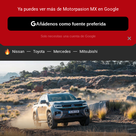
Ya puedes ver más de Motorpasion MX en Google
PRUEBAS
INDUSTRIA
HOY NO CIRCULA
LANZAMIEN
Añádenos como fuente preferida
Solo necesitas una cuenta de Google
×
HOY SE HABLA DE
Nissan
Toyota
Mercedes
Mitsubishi