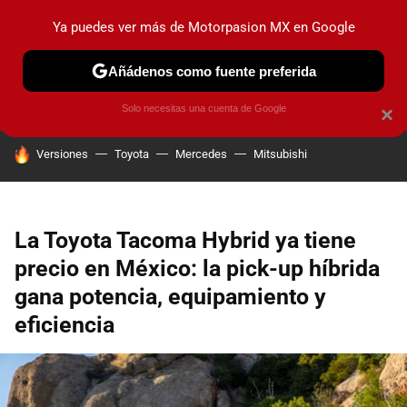
Ya puedes ver más de Motorpasion MX en Google
PRUEBAS
INDUSTRIA
HOY NO CIRCULA
LANZAMIEN
Añádenos como fuente preferida
Solo necesitas una cuenta de Google
×
HOY SE HABLA DE
Versiones
Toyota
Mercedes
Mitsubishi
La Toyota Tacoma Hybrid ya tiene
precio en México: la pick-up híbrida
gana potencia, equipamiento y
eficiencia