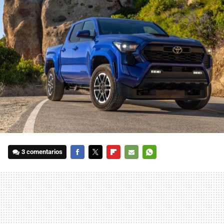
3 comentarios
FACEBOOK
TWITTER
FLIPBOARD
E-
WHATSAPP
MAIL