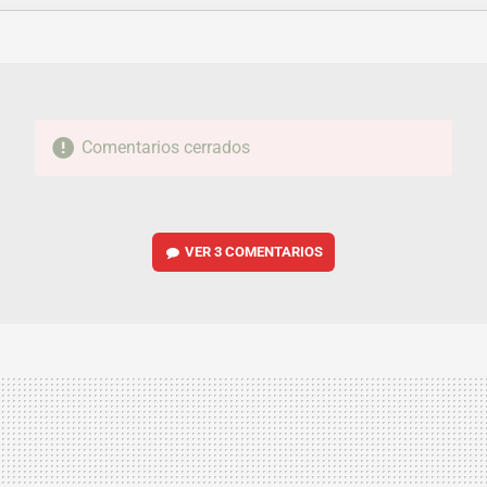
FACEBOOK
TWITTER
FLIPBOARD
E-
WHATSAPP
MAIL
Comentarios cerrados
VER
3 COMENTARIOS