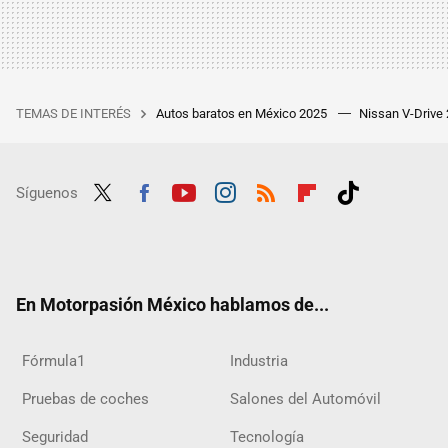
TEMAS DE INTERÉS
Autos baratos en México 2025
Nissan V-Drive
Síguenos
Twit
Fac
Yout
Inst
RSS
Flip
Tikt
ter
ebo
ube
agra
boar
ok
ok
m
d
En Motorpasión México hablamos de...
Fórmula1
Industria
Pruebas de coches
Salones del Automóvil
Seguridad
Tecnología