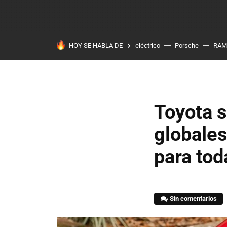
HOY SE HABLA DE
eléctrico
Porsche
RAM
Toyota s
globale
para tod
Sin comentarios