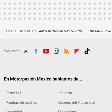
TEMAS DE INTERÉS
Autos baratos en México 2025
Nissan V-Drive
Síguenos
Twit
Fac
Yout
Inst
RSS
Flip
Tikt
ter
ebo
ube
agra
boar
ok
ok
m
d
En Motorpasión México hablamos de...
Fórmula1
Industria
Pruebas de coches
Salones del Automóvil