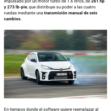
impulsado por un motor turbo de 1.6 litros, de
261 hp
y 273 lb-pie
, que distribuye su poder a las cuatro
ruedas mediante una
transmisión manual de seis
cambios
.
En tiempos donde el
software
quiere reemplazar al