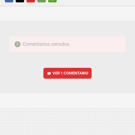
FACEBOOK
TWITTER
FLIPBOARD
E-
WHATSAPP
MAIL
Comentarios cerrados
VER
1 COMENTARIO