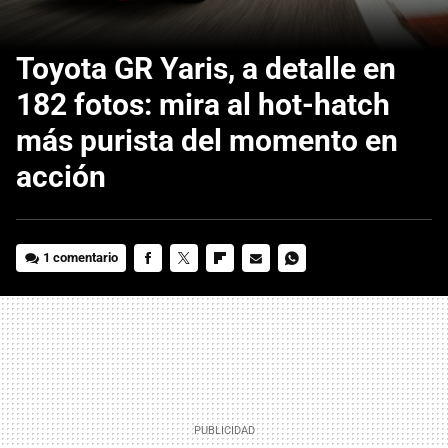
Toyota GR Yaris, a detalle en
182 fotos: mira al hot-hatch
más purista del momento en
acción
1 comentario
FACEBOOK
TWITTER
FLIPBOARD
E-
WHATSAPP
MAIL