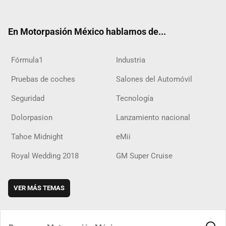
ter
ebo
ube
agra
boar
ok
ok
m
d
En Motorpasión México hablamos de...
Fórmula1
Industria
Pruebas de coches
Salones del Automóvil
Seguridad
Tecnología
Dolorpasion
Lanzamiento nacional
Tahoe Midnight
eMii
Royal Wedding 2018
GM Super Cruise
VER MÁS TEMAS