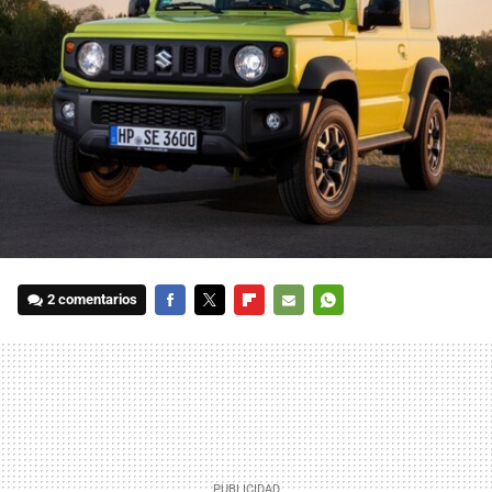
2 comentarios
FACEBOOK
TWITTER
FLIPBOARD
E-
WHATSAPP
MAIL