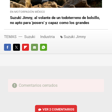
EN MOTORPASIÓN MÉXICO
Suzuki Jimny, al volante de un todoterreno de bolsillo,
no apto para 'posers' y capaz como los grandes
TEMAS
Suzuki
Industria
Suzuki Jimny
FACEBOOK
TWITTER
FLIPBOARD
E-
WHATSAPP
MAIL
Comentarios cerrados
VER
2 COMENTARIOS