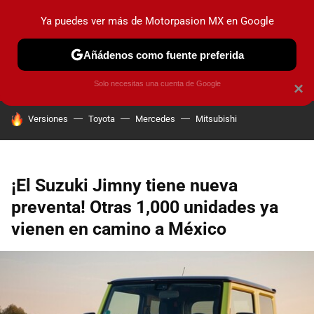
Ya puedes ver más de Motorpasion MX en Google
PRUEBAS
INDUSTRIA
HOY NO CIRCULA
LANZAMIEN
Añádenos como fuente preferida
Solo necesitas una cuenta de Google
×
HOY SE HABLA DE
Versiones
Toyota
Mercedes
Mitsubishi
¡El Suzuki Jimny tiene nueva
preventa! Otras 1,000 unidades ya
vienen en camino a México