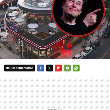
Sin comentarios
FACEBOOK
TWITTER
FLIPBOARD
E-
WHATSAPP
MAIL