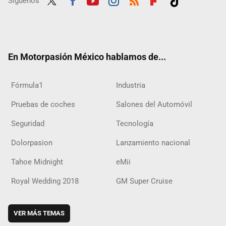
Síguenos
Twit
Fac
Yout
Inst
RSS
Flip
Tikt
ter
ebo
ube
agra
boar
ok
ok
m
d
En Motorpasión México hablamos de...
Fórmula1
Industria
Pruebas de coches
Salones del Automóvil
Seguridad
Tecnología
Dolorpasion
Lanzamiento nacional
Tahoe Midnight
eMii
Royal Wedding 2018
GM Super Cruise
VER MÁS TEMAS