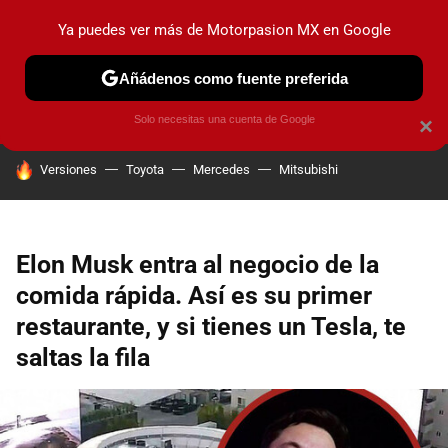
Ya puedes ver más de Motorpasion MX en Google
PRUEBAS
INDUSTRIA
HOY NO CIRCULA
LANZAMIEN
Añádenos como fuente preferida
Solo necesitas una cuenta de Google
×
HOY SE HABLA DE
Versiones
Toyota
Mercedes
Mitsubishi
Elon Musk entra al negocio de la
comida rápida. Así es su primer
restaurante, y si tienes un Tesla, te
saltas la fila