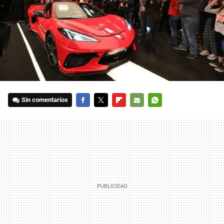
Sin comentarios
FACEBOOK
TWITTER
FLIPBOARD
E-
WHATSAPP
MAIL