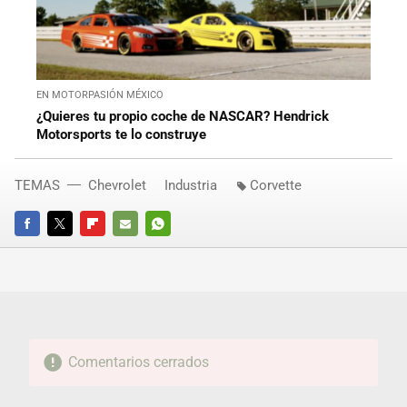
EN MOTORPASIÓN MÉXICO
¿Quieres tu propio coche de NASCAR? Hendrick
Motorsports te lo construye
TEMAS
Chevrolet
Industria
Corvette
FACEBOOK
TWITTER
FLIPBOARD
E-
WHATSAPP
MAIL
Comentarios cerrados