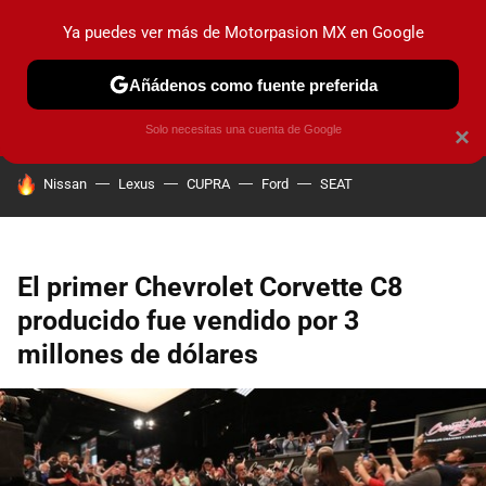
Ya puedes ver más de Motorpasion MX en Google
PRUEBAS
INDUSTRIA
HOY NO CIRCULA
LANZAMIEN
Añádenos como fuente preferida
Solo necesitas una cuenta de Google
×
HOY SE HABLA DE
Nissan
Lexus
CUPRA
Ford
SEAT
El primer Chevrolet Corvette C8
producido fue vendido por 3
millones de dólares