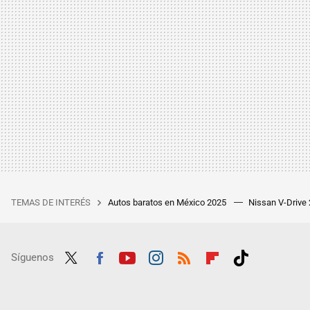
TEMAS DE INTERÉS
Autos baratos en México 2025
Nissan V-Drive
Síguenos
Twit
Fac
Yout
Inst
RSS
Flip
Tikt
ter
ebo
ube
agra
boar
ok