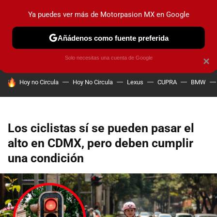
Ya puedes ver más de Motorpasion MX en Google
PRUEBAS
INDUSTRIA
HOY NO CIRCULA
LANZAMIEN
Añádenos como fuente preferida
Solo necesitas una cuenta de Google
×
HOY SE HABLA DE
Hoy no Circula
Hoy No Circula
Lexus
CUPRA
BMW
Los ciclistas sí se pueden pasar el
alto en CDMX, pero deben cumplir
una condición