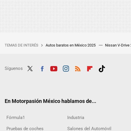
TEMAS DE INTERÉS
Autos baratos en México 2025
Nissan V-Drive
Síguenos
Twit
Fac
Yout
Inst
RSS
Flip
Tikt
ter
ebo
ube
agra
boar
ok
ok
m
d
En Motorpasión México hablamos de...
Fórmula1
Industria
Pruebas de coches
Salones del Automóvil