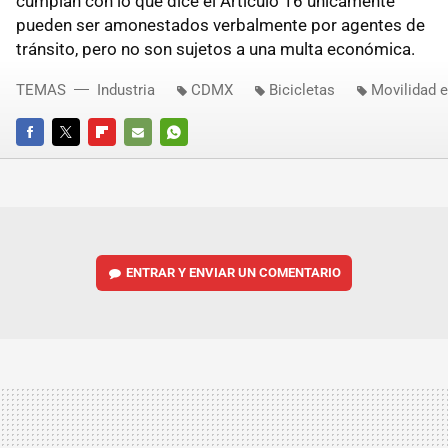
cumplan con lo que dice el Artículo 16 únicamente
pueden ser amonestados verbalmente por agentes de
tránsito, pero no son sujetos a una multa económica.
TEMAS
Industria
CDMX
Bicicletas
Movilidad 
FACEBOOK
TWITTER
FLIPBOARD
E-
WHATSAPP
MAIL
ENTRAR Y ENVIAR UN COMENTARIO