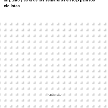
un punto y es el de
los semáforos en rojo para los
ciclistas
.