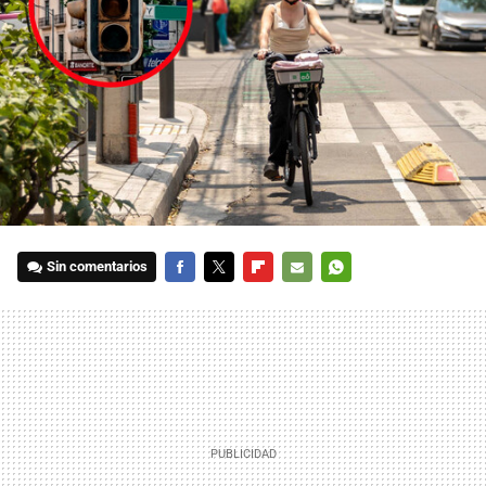
Sin comentarios
FACEBOOK
TWITTER
FLIPBOARD
E-
WHATSAPP
MAIL