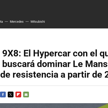
ta
Mercedes
Mitsubishi
9X8: El Hypercar con el q
 buscará dominar Le Mans 
de resistencia a partir de
FACEBOOK
TWITTER
FLIPBOARD
E-
MAIL