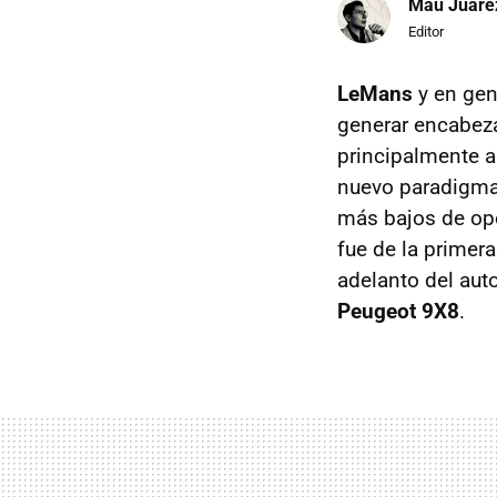
Mau Juáre
Editor
LeMans
y en gen
generar encabeza
principalmente a
nuevo paradigma
más bajos de ope
fue de la primer
adelanto del aut
Peugeot 9X8
.