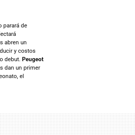
 parará de
ectará
s abren un
ucir y costos
 o debut.
Peugeot
os dan un primer
eonato, el