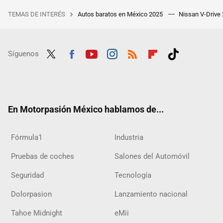
TEMAS DE INTERÉS
Autos baratos en México 2025
Nissan V-Drive
Síguenos
Twit
Fac
Yout
Inst
RSS
Flip
Tikt
ter
ebo
ube
agra
boar
ok
ok
m
d
En Motorpasión México hablamos de...
Fórmula1
Industria
Pruebas de coches
Salones del Automóvil
Seguridad
Tecnología
Dolorpasion
Lanzamiento nacional
Tahoe Midnight
eMii