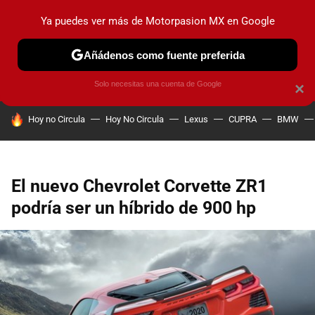
Ya puedes ver más de Motorpasion MX en Google
PRUEBAS
INDUSTRIA
HOY NO CIRCULA
LANZAMIEN
Añádenos como fuente preferida
Solo necesitas una cuenta de Google
×
HOY SE HABLA DE
Hoy no Circula
Hoy No Circula
Lexus
CUPRA
BMW
El nuevo Chevrolet Corvette ZR1
podría ser un híbrido de 900 hp