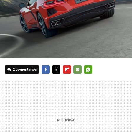
2 comentarios
FACEBOOK
TWITTER
FLIPBOARD
E-
WHATSAPP
MAIL