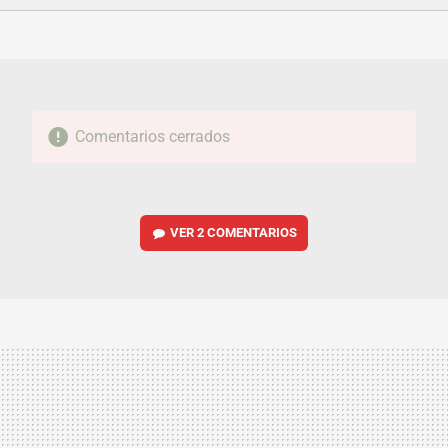
FACEBOOK
TWITTER
FLIPBOARD
E-
WHATSAPP
MAIL
Comentarios cerrados
VER
2 COMENTARIOS