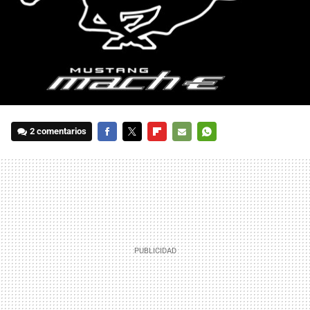
2 comentarios
FACEBOOK
TWITTER
FLIPBOARD
E-
WHATSAPP
MAIL