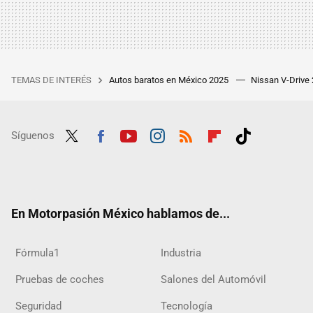
TEMAS DE INTERÉS
Autos baratos en México 2025
Nissan V-Drive
Síguenos
Twit
Fac
Yout
Inst
RSS
Flip
Tikt
ter
ebo
ube
agra
boar
ok
ok
m
d
En Motorpasión México hablamos de...
Fórmula1
Industria
Pruebas de coches
Salones del Automóvil
Seguridad
Tecnología