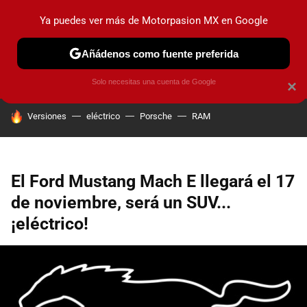
Ya puedes ver más de Motorpasion MX en Google
PRUEBAS
INDUSTRIA
HOY NO CIRCULA
LANZAMIEN
Añádenos como fuente preferida
Solo necesitas una cuenta de Google
×
HOY SE HABLA DE
Versiones
eléctrico
Porsche
RAM
El Ford Mustang Mach E llegará el 17
de noviembre, será un SUV...
¡eléctrico!