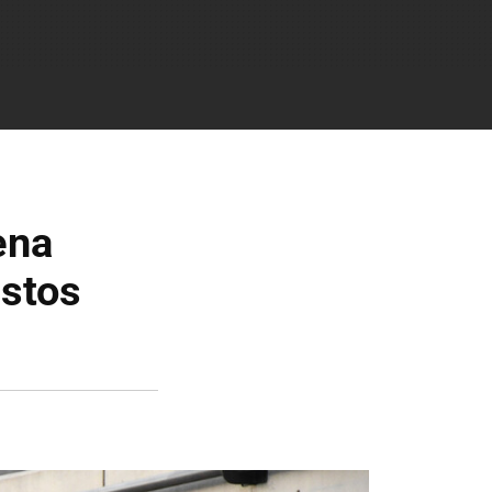
ena
estos