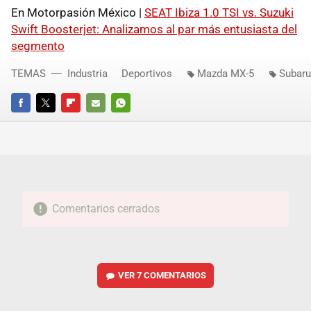
En Motorpasión México |
SEAT Ibiza 1.0 TSI vs. Suzuki
Swift Boosterjet: Analizamos al par más entusiasta del
segmento
TEMAS
Industria
Deportivos
Mazda MX-5
Subar
FACEBOOK
TWITTER
FLIPBOARD
E-
WHATSAPP
MAIL
Comentarios cerrados
VER
7 COMENTARIOS