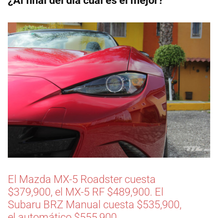
¿Al final del día cuál es el mejor?
El Mazda MX-5 Roadster cuesta
$379,900, el MX-5 RF $489,900. El
Subaru BRZ Manual cuesta $535,900,
el automático $555,900.