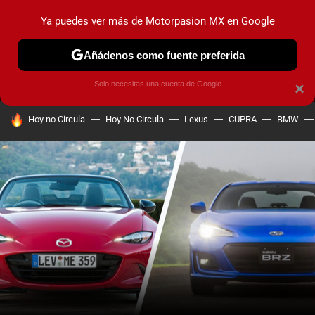
Ya puedes ver más de Motorpasion MX en Google
MENÚ
NUEVO
Añádenos como fuente preferida
PRUEBAS
INDUSTRIA
HOY NO CIRCULA
LANZAMIEN
Solo necesitas una cuenta de Google
×
HOY SE HABLA DE
Hoy no Circula
Hoy No Circula
Lexus
CUPRA
BMW