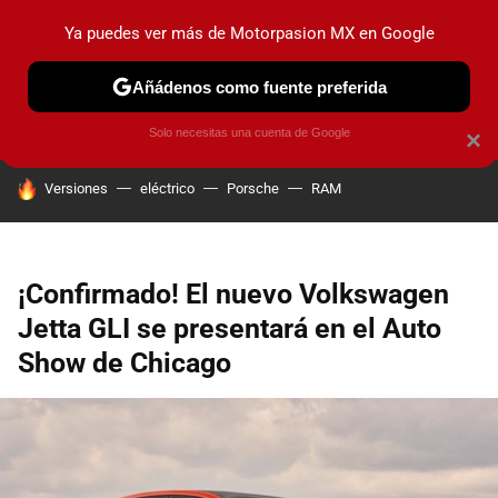
Ya puedes ver más de Motorpasion MX en Google
PRUEBAS
INDUSTRIA
HOY NO CIRCULA
LANZAMIEN
Añádenos como fuente preferida
Solo necesitas una cuenta de Google
×
HOY SE HABLA DE
Versiones
eléctrico
Porsche
RAM
¡Confirmado! El nuevo Volkswagen
Jetta GLI se presentará en el Auto
Show de Chicago