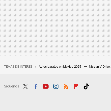
TEMAS DE INTERÉS
Autos baratos en México 2025
Nissan V-Drive
Síguenos
Twit
Fac
Yout
Inst
RSS
Flip
Tikt
ter
ebo
ube
agra
boar
ok
ok
m
d