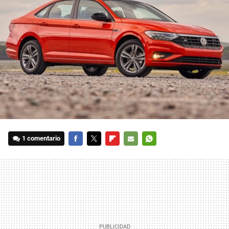
1 comentario
FACEBOOK
TWITTER
FLIPBOARD
E-
WHATSAPP
MAIL