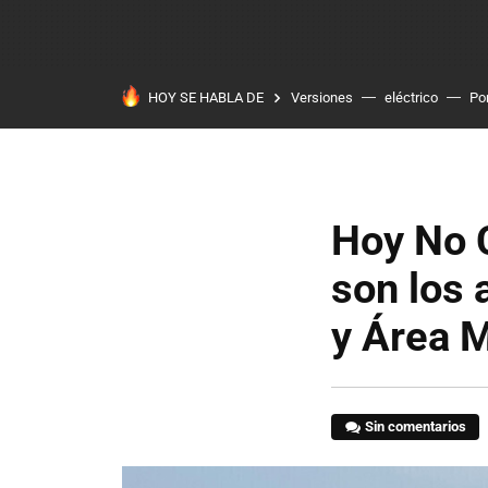
HOY SE HABLA DE
Versiones
eléctrico
Po
Hoy No C
son los 
y Área M
Sin comentarios