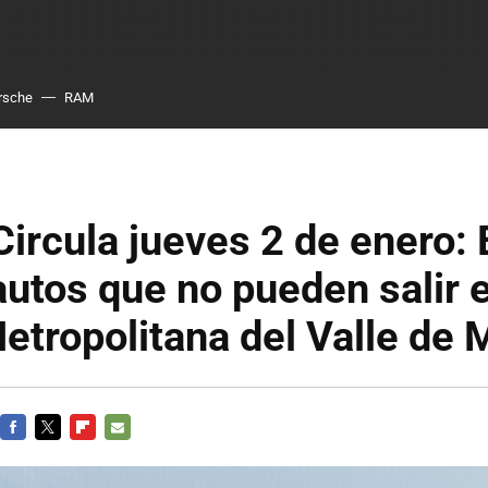
rsche
RAM
ircula jueves 2 de enero: 
autos que no pueden salir
etropolitana del Valle de 
FACEBOOK
TWITTER
FLIPBOARD
E-
MAIL