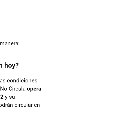
e manera:
n hoy?
 las condiciones
 No Circula
opera
 2
y su
odrán circular en