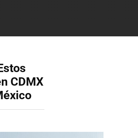
Estos
 en CDMX
México