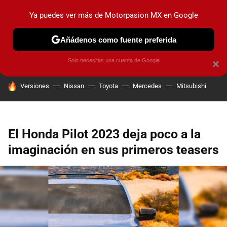
Ya puedes ver más de Motorpasion MX en Google
PRUEBAS
INDUSTRIA
HOY NO CIRCULA
LANZAMIEN
Añádenos como fuente preferida
Solo necesitas una cuenta de Google
×
HOY SE HABLA DE
Versiones
Nissan
Toyota
Mercedes
Mitsubishi
El Honda Pilot 2023 deja poco a la
imaginación en sus primeros teasers