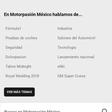
ter
ebo
ube
agra
boar
ok
ok
m
d
En Motorpasión México hablamos de...
Fórmula1
Industria
Pruebas de coches
Salones del Automóvil
Seguridad
Tecnología
Dolorpasion
Lanzamiento nacional
Tahoe Midnight
eMii
Royal Wedding 2018
GM Super Cruise
VER MÁS TEMAS