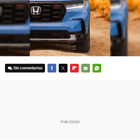
Sin comentarios
FACEBOOK
TWITTER
FLIPBOARD
E-
WHATSAPP
MAIL