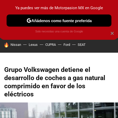
Ya puedes ver más de Motorpasion MX en Google
PRUEBAS
INDUSTRIA
HOY NO CIRCULA
LANZAMIEN
Añádenos como fuente preferida
Solo necesitas una cuenta de Google
×
HOY SE HABLA DE
Nissan
Lexus
CUPRA
Ford
SEAT
Grupo Volkswagen detiene el
desarrollo de coches a gas natural
comprimido en favor de los
eléctricos