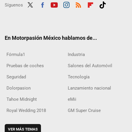
Síguenos
Twit
Fac
Yout
Inst
RSS
Flip
Tikt
ter
ebo
ube
agra
boar
ok
ok
m
d
En Motorpasión México hablamos de...
Fórmula1
Industria
Pruebas de coches
Salones del Automóvil
Seguridad
Tecnología
Dolorpasion
Lanzamiento nacional
Tahoe Midnight
eMii
Royal Wedding 2018
GM Super Cruise
VER MÁS TEMAS