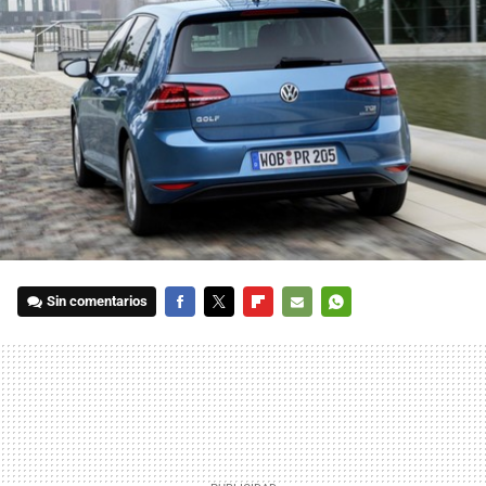
Sin comentarios
FACEBOOK
TWITTER
FLIPBOARD
E-
WHATSAPP
MAIL