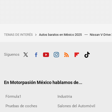
TEMAS DE INTERÉS
Autos baratos en México 2025
Nissan V-Drive
Síguenos
Twit
Fac
Yout
Inst
RSS
Flip
Tikt
ter
ebo
ube
agra
boar
ok
ok
m
d
En Motorpasión México hablamos de...
Fórmula1
Industria
Pruebas de coches
Salones del Automóvil