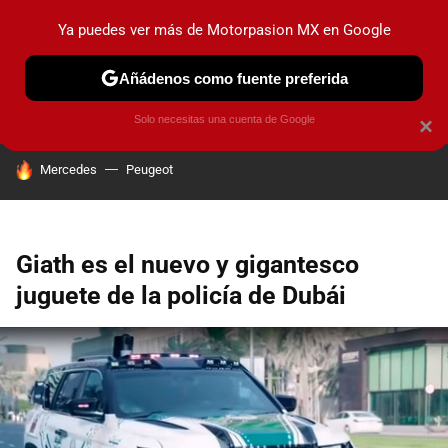
Ya puedes ver más de Motorpasion MX en Google
PRUEBAS
INDUSTRIA
HOY NO CIRCULA
LANZAMIEN
Añádenos como fuente preferida
Solo necesitas una cuenta de Google
×
HOY SE HABLA DE
Mercedes
Peugeot
Giath es el nuevo y gigantesco
juguete de la policía de Dubái