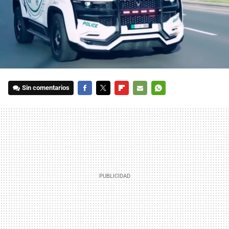
Sin comentarios
FACEBOOK
TWITTER
FLIPBOARD
E-
WHATSAPP
MAIL