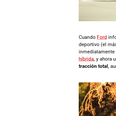
Cuando
Ford
inf
deportivo (el má
inmediatamente a
híbrida
, y ahora
tracción total
, a