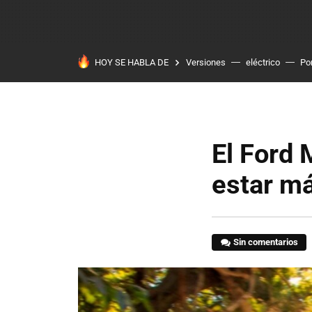
HOY SE HABLA DE
Versiones
eléctrico
Po
El Ford 
estar m
Sin comentarios