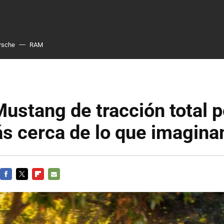
rsche
RAM
Mustang de tracción total p
ás cerca de lo que imagin
FACEBOOK
TWITTER
FLIPBOARD
E-
MAIL