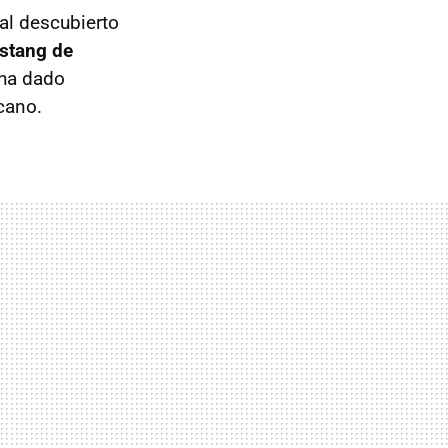
al descubierto
stang de
 ha dado
cano.