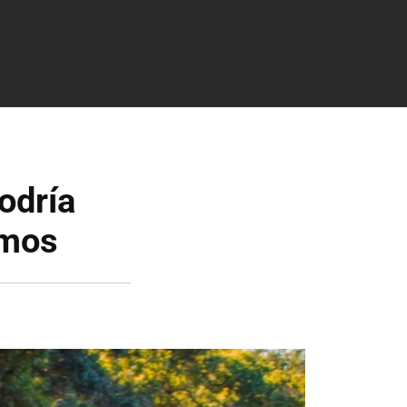
odría
amos