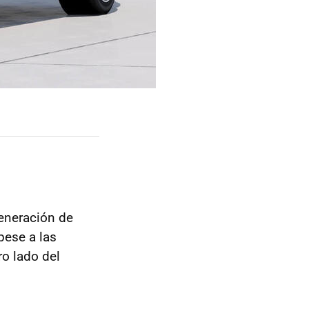
eneración de
pese a las
ro lado del