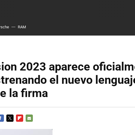
rsche
RAM
ion 2023 aparece oficialm
trenando el nuevo lenguaj
e la firma
ACEBOOK
TWITTER
FLIPBOARD
E-
MAIL