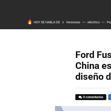
HOY SE HABLA DE
Versiones
eléctrico
Po
Ford Fus
China es
diseño d
3 comentarios
F