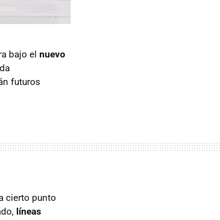
ra bajo el
nuevo
ada
án futuros
a cierto punto
ado,
líneas