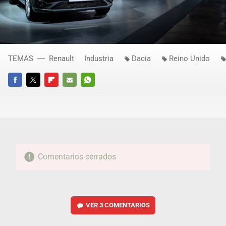
TEMAS
Renault
Industria
Dacia
Reino Unido
FACEBOOK
TWITTER
FLIPBOARD
E-
WHATSAPP
MAIL
Comentarios cerrados
VER
3 COMENTARIOS