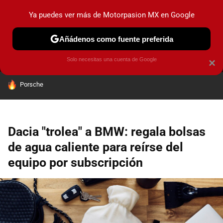
Ya puedes ver más de Motorpasion MX en Google
MENÚ
NUEVO
Añádenos como fuente preferida
PRUEBAS
INDUSTRIA
HOY NO CIRCULA
LANZAMIEN
Solo necesitas una cuenta de Google
×
HOY SE HABLA DE
Porsche
Dacia "trolea" a BMW: regala bolsas
de agua caliente para reírse del
equipo por subscripción