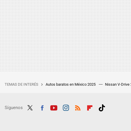
TEMAS DE INTERÉS
Autos baratos en México 2025
Nissan V-Drive
Síguenos
Twit
Fac
Yout
Inst
RSS
Flip
Tikt
ter
ebo
ube
agra
boar
ok