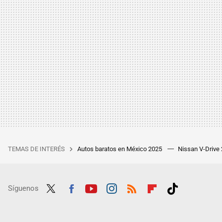
TEMAS DE INTERÉS
Autos baratos en México 2025
Nissan V-Drive
Síguenos
Twit
Fac
Yout
Inst
RSS
Flip
Tikt
ter
ebo
ube
agra
boar
ok