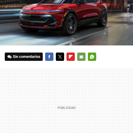
Sin comentarios
FACEBOOK
TWITTER
FLIPBOARD
E-
WHATSAPP
MAIL