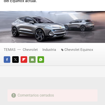
del Equinox actual.
TEMAS
Chevrolet
Industria
Chevrolet Equinox
FACEBOOK
TWITTER
FLIPBOARD
E-
WHATSAPP
MAIL
Comentarios cerrados