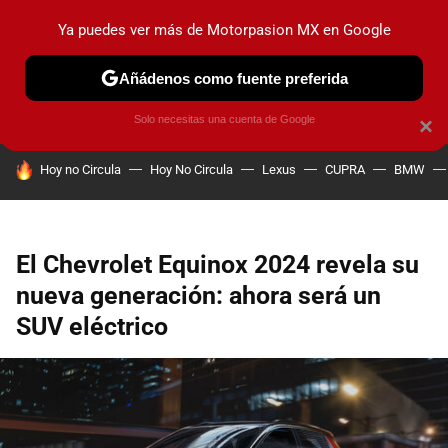
Ya puedes ver más de Motorpasion MX en Google
PRUEBAS
INDUSTRIA
HOY NO CIRCULA
LANZAMIEN
Añádenos como fuente preferida
Solo necesitas una cuenta de Google
×
HOY SE HABLA DE
Hoy no Circula
Hoy No Circula
Lexus
CUPRA
BMW
El Chevrolet Equinox 2024 revela su
nueva generación: ahora será un
SUV eléctrico