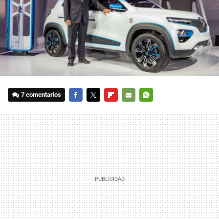
7 comentarios
FACEBOOK
TWITTER
FLIPBOARD
E-
WHATSAPP
MAIL