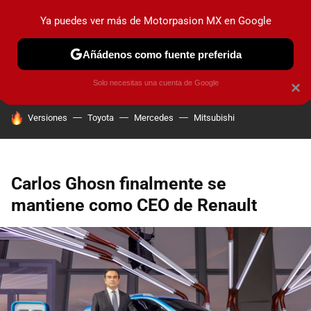
Ya puedes ver más de Motorpasion MX en Google
PRUEBAS
INDUSTRIA
HOY NO CIRCULA
LANZAMIEN
Añádenos como fuente preferida
Solo necesitas una cuenta de Google
×
HOY SE HABLA DE
Versiones
Toyota
Mercedes
Mitsubishi
Carlos Ghosn finalmente se
mantiene como CEO de Renault