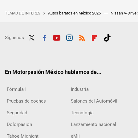
TEMAS DE INTERÉS
Autos baratos en México 2025
Nissan V-Drive
Síguenos
Twit
Fac
Yout
Inst
RSS
Flip
Tikt
ter
ebo
ube
agra
boar
ok
ok
m
d
En Motorpasión México hablamos de...
Fórmula1
Industria
Pruebas de coches
Salones del Automóvil
Seguridad
Tecnología
Dolorpasion
Lanzamiento nacional
Tahoe Midnight
eMii