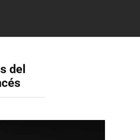
s del
ncés