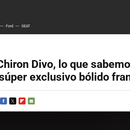
Ford
SEAT
Chiron Divo, lo que sabemo
súper exclusivo bólido fra
FACEBOOK
TWITTER
FLIPBOARD
E-
MAIL