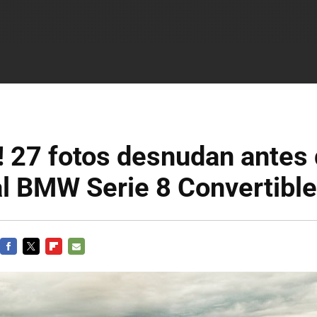
o! 27 fotos desnudan antes
l BMW Serie 8 Convertible
FACEBOOK
TWITTER
FLIPBOARD
E-
MAIL