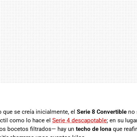
o que se creía inicialmente, el
Serie 8 Convertible
no 
áctil como lo hace el
Serie 4 descapotable
; en su lug
os bocetos filtrados— hay un
techo de lona
que reafi