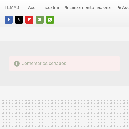
TEMAS
Audi
Industria
Lanzamiento nacional
Aud
FACEBOOK
TWITTER
FLIPBOARD
E-
WHATSAPP
MAIL
Comentarios cerrados