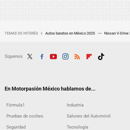
TEMAS DE INTERÉS
Autos baratos en México 2025
Nissan V-Drive
Síguenos
Twit
Fac
Yout
Inst
RSS
Flip
Tikt
ter
ebo
ube
agra
boar
ok
ok
m
d
En Motorpasión México hablamos de...
Fórmula1
Industria
Pruebas de coches
Salones del Automóvil
Seguridad
Tecnología