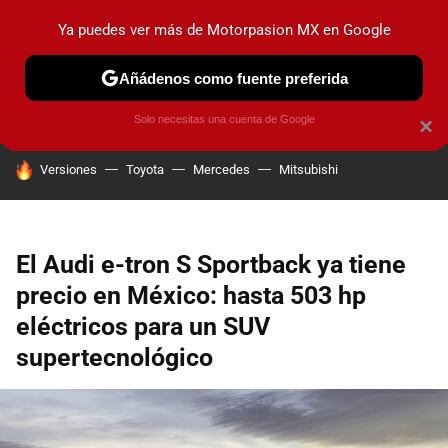
Ya puedes ver más de Motorpasion MX en Google
PRUEBAS
INDUSTRIA
HOY NO CIRCULA
LANZAMIEN
Añádenos como fuente preferida
Solo necesitas una cuenta de Google
×
HOY SE HABLA DE
Versiones
Toyota
Mercedes
Mitsubishi
El Audi e-tron S Sportback ya tiene
precio en México: hasta 503 hp
eléctricos para un SUV
supertecnológico