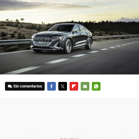
Sin comentarios
FACEBOOK
TWITTER
FLIPBOARD
E-
WHATSAPP
MAIL