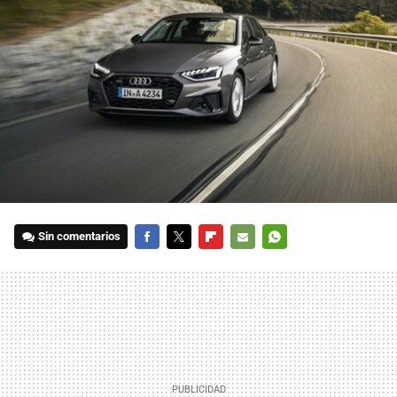
Sin comentarios
FACEBOOK
TWITTER
FLIPBOARD
E-
WHATSAPP
MAIL