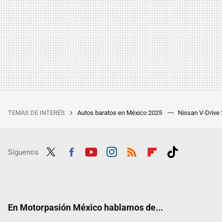
TEMAS DE INTERÉS
Autos baratos en México 2025
Nissan V-Drive
Síguenos
Twit
Fac
Yout
Inst
RSS
Flip
Tikt
ter
ebo
ube
agra
boar
ok
ok
m
d
En Motorpasión México hablamos de...