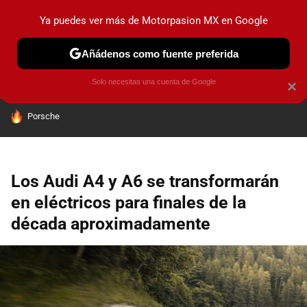
Ya puedes ver más de Motorpasion MX en Google
PRUEBAS
INDUSTRIA
HOY NO CIRCULA
LANZAMIEN
Añádenos como fuente preferida
Solo necesitas una cuenta de Google
×
HOY SE HABLA DE
Porsche
Los Audi A4 y A6 se transformarán
en eléctricos para finales de la
década aproximadamente