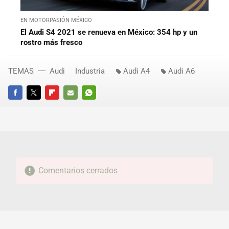
EN MOTORPASIÓN MÉXICO
El Audi S4 2021 se renueva en México: 354 hp y un
rostro más fresco
TEMAS
Audi
Industria
Audi A4
Audi A6
FACEBOOK
TWITTER
FLIPBOARD
E-
WHATSAPP
MAIL
Comentarios cerrados